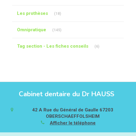
Articles Count
Les prothèses
(18)
Articles Count
Omnipratique
(145)
Articles Count
Tag section - Les fiches conseils
(6)
Cabinet dentaire du Dr HAUSS
42 A Rue du Général de Gaulle
67203
OBERSCHAEFFOLSHEIM
Afficher le téléphone