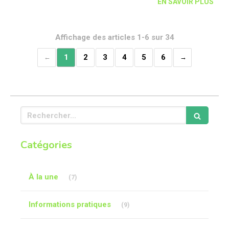
EN SAVOIR PLUS
Affichage des articles 1-6 sur 34
1
2
3
4
5
6
Rechercher
Catégories
Articles Count
À la une
(7)
Articles Count
Informations pratiques
(9)
Articles Count