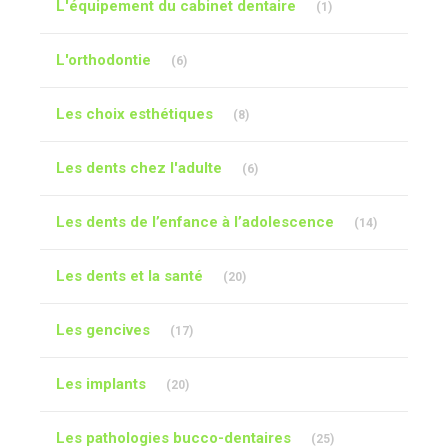
L'équipement du cabinet dentaire
(1)
Articles Count
L'orthodontie
(6)
Articles Count
Les choix esthétiques
(8)
Articles Count
Les dents chez l'adulte
(6)
Articles Cou
Les dents de l’enfance à l’adolescence
(14)
Articles Count
Les dents et la santé
(20)
Articles Count
Les gencives
(17)
Articles Count
Les implants
(20)
Articles Count
Les pathologies bucco-dentaires
(25)