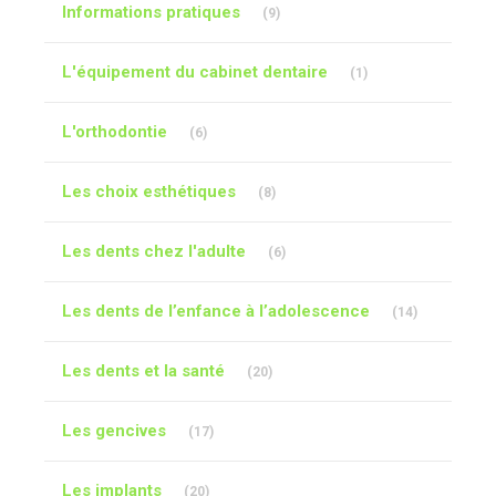
Articles Count
Informations pratiques
(9)
Articles Count
L'équipement du cabinet dentaire
(1)
Articles Count
L'orthodontie
(6)
Articles Count
Les choix esthétiques
(8)
Articles Count
Les dents chez l'adulte
(6)
Articles Cou
Les dents de l’enfance à l’adolescence
(14)
Articles Count
Les dents et la santé
(20)
Articles Count
Les gencives
(17)
Articles Count
Les implants
(20)