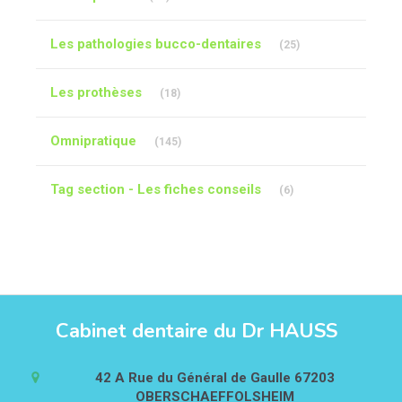
Articles Count
Les pathologies bucco-dentaires
(25)
Articles Count
Les prothèses
(18)
Articles Count
Omnipratique
(145)
Articles Count
Tag section - Les fiches conseils
(6)
Cabinet dentaire du Dr HAUSS
42 A Rue du Général de Gaulle
67203
OBERSCHAEFFOLSHEIM