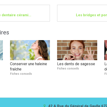
La couronne dentaire céramique
Les bridges et pon
ires
Conserver une haleine
Les dents de sagesse
L
fraîche
Fiches conseils
d
Fiches conseils
F
42 A Rue du Général de Gaulle
67