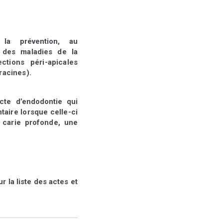
 la prévention, au
t des maladies de la
fections
péri-apicales
racines).
acte d’endodontie qui
ntaire lorsque celle-ci
 carie profonde, une
r la liste des actes et