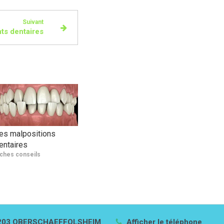
Suivant
ts dentaires
es malpositions
entaires
iches conseils
203
OBERSCHAEFFOLSHEIM
Afficher le téléphone