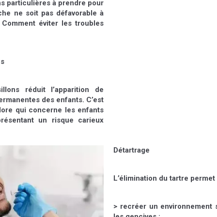
ns particulières à prendre pour
che ne soit pas défavorable à
 Comment éviter les troubles
ns
llons réduit l’apparition de
permanentes des enfants. C’est
lore qui concerne les enfants
résentant un risque carieux
Détartrage
L’élimination du tartre permet 
> recréer un environnement s
les gencives ;